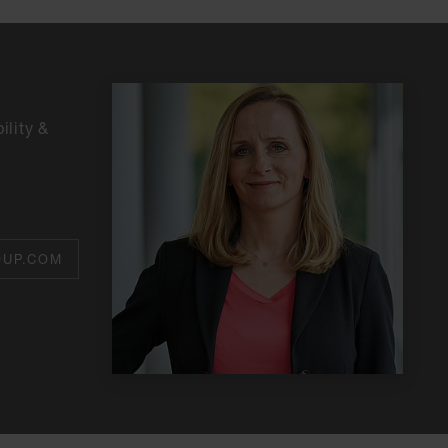
ility &
OUP.COM