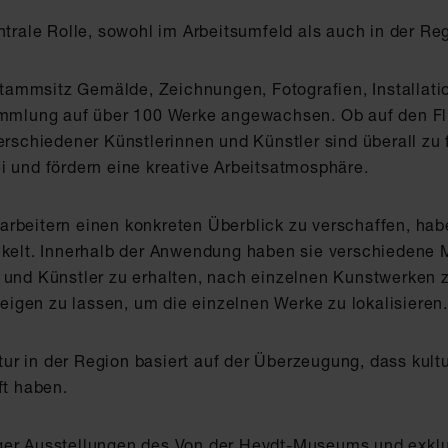
entrale Rolle, sowohl im Arbeitsumfeld als auch in der R
ammsitz Gemälde, Zeichnungen, Fotografien, Installati
Sammlung auf über 100 Werke angewachsen. Ob auf den Fl
erschiedener Künstlerinnen und Künstler sind überall zu 
i und fördern eine kreative Arbeitsatmosphäre.
arbeitern einen konkreten Überblick zu verschaffen, ha
ckelt. Innerhalb der Anwendung haben sie verschiedene 
 und Künstler zu erhalten, nach einzelnen Kunstwerken 
igen zu lassen, um die einzelnen Werke zu lokalisieren
r in der Region basiert auf der Überzeugung, dass kultur
aft haben.
ger Ausstellungen des Von der Heydt-Museums und exklu