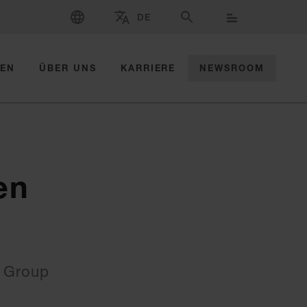
SPRACHE WÄHLEN
DE
WÄHLEN SIE MARKE UND LAND AUS
SUCHE
ZEN
ÜBER UNS
KARRIERE
NEWSROOM
en
t Group