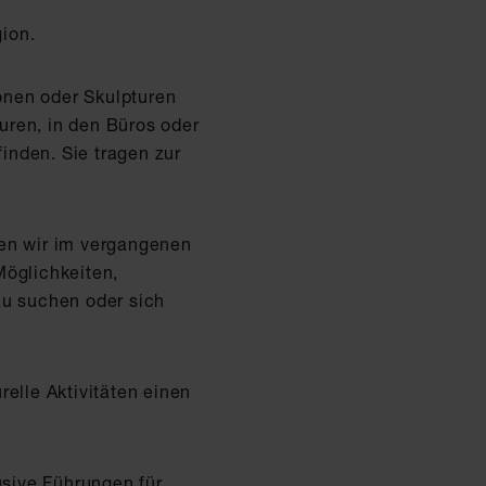
egion.
onen oder Skulpturen
uren, in den Büros oder
finden. Sie tragen zur
ben wir im vergangenen
Möglichkeiten,
zu suchen oder sich
.
elle Aktivitäten einen
sive Führungen für