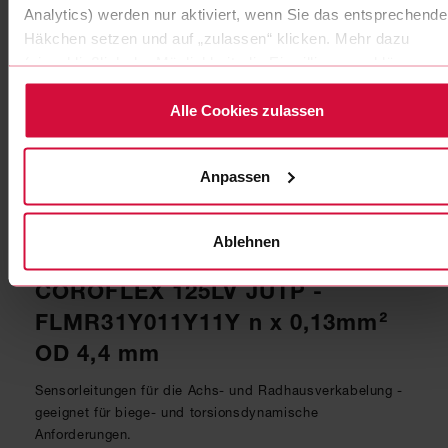
Analytics) werden nur aktiviert, wenn Sie das entsprechende
Häkchen setzen und auf „zulassen“ klicken. Mehr dazu
(einschließlich der Möglichkeit, die Einwilligungserklärung zu
widerrufen) erfahren Sie in unserer Datenschutzerklärung.
Alle Cookies zulassen
Anpassen
Ablehnen
ABS SENSORLEITUNGEN
COROFLEX 125LV JUTP -
FLMR31Y011Y11Y n x 0,13mm²
OD 4,4 mm
Sensorleitungen für die Achs- und Radhausverkabelung -
geeignet für biege- und torsionsdynamische
Anforderungen.