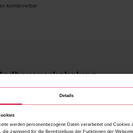
nen kombinierbar
 Radhausverkabelung
Details
ADER
AUSSENMANTEL
WIDE
(max.
Cookies
DURCHMESSER
DURCHMESSER
LEIT
[mm]
[mm]
eite werden personenbezogene Daten verarbeitet und Cookies 
 die zwingend für die Bereitstellung der Funktionen der Webseit