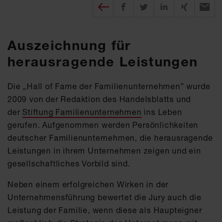
Diesen Beitrag teilen
auf Facebook teilen
auf twitter teilen
auf XING tei
per E-
Auszeichnung für
herausragende Leistungen
Die „Hall of Fame der Familienunternehmen” wurde
2009 von der Redaktion des Handelsblatts und
der
Stiftung Familienunternehmen
ins Leben
gerufen. Aufgenommen werden Persönlichkeiten
deutscher Familienunternehmen, die herausragende
Leistungen in ihrem Unternehmen zeigen und ein
gesellschaftliches Vorbild sind.
Neben einem erfolgreichen Wirken in der
Unternehmensführung bewertet die Jury auch die
Leistung der Familie, wenn diese als Haupteigner