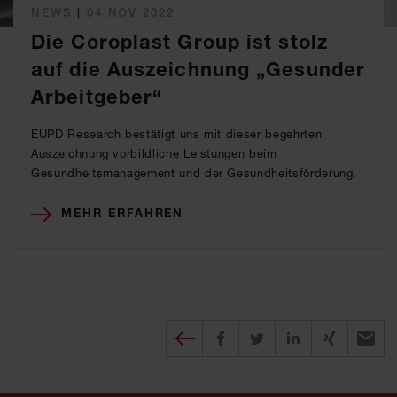
NEWS
|
04 NOV 2022
Die Coroplast Group ist stolz
auf die Auszeichnung „Gesunder
Arbeitgeber“
EUPD Research bestätigt uns mit dieser begehrten
Auszeichnung vorbildliche Leistungen beim
Gesundheitsmanagement und der Gesundheitsförderung.
MEHR ERFAHREN
Diesen Beitrag teilen
auf Facebook teilen
auf twitter teilen
auf XING tei
per E-