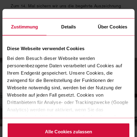
Zum 14. Mal sichern wir uns die begehrte Auszeichnung
"Top Employer" und sind stolz, zu den besten
Arbeitgebern Deutschlands zu zählen.
Zustimmung
Details
Über Cookies
MEHR ERFAHREN
Diese Webseite verwendet Cookies
Bei dem Besuch dieser Webseite werden
personenbezogene Daten verarbeitet und Cookies auf
Ihrem Endgerät gespeichert. Unsere Cookies, die
zwingend für die Bereitstellung der Funktionen der
Webseite notwendig sind, werden bei der Nutzung der
Webseite auf jeden Fall gesetzt. Cookies von
Drittanbietern für Analyse- oder Trackingzwecke (Google
Analytics) werden nur aktiviert, wenn Sie das
entsprechende Häkchen setzen und auf „zulassen“
NEWS
|
23 JAN 2023
klicken. Mehr dazu (einschließlich der Möglichkeit, die
Deutschlands beste
Einwilligungserklärung zu widerrufen) erfahren Sie in
Alle Cookies zulassen