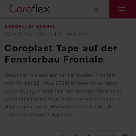
COROPLAST GLOBAL
VERANSTALTUNGEN
|
11 MÄR 2024
Coroplast Tape auf der
Fensterbau Frontale
Besuchen Sie uns auf der Fensterbau Frontale
vom 19. bis 22. März 2024! Unsere vielseitigen
Klebelösungen sind eine hochwertige Alternative
zu mechanischen Fügeverfahren wie Schrauben,
Nieten oder Löten. Wir haben auch für Sie die
passende Klebelösung parat.
Diesen Beitrag teilen
auf Facebook teilen
auf twitter teilen
auf XING tei
per E-