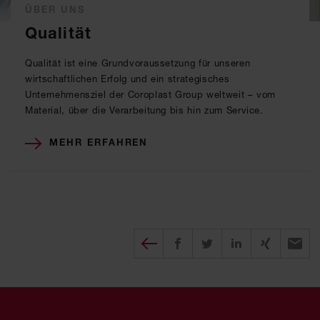
ÜBER UNS
Qualität
Qualität ist eine Grundvoraussetzung für unseren
wirtschaftlichen Erfolg und ein strategisches
Unternehmensziel der Coroplast Group weltweit – vom
Material, über die Verarbeitung bis hin zum Service.
MEHR ERFAHREN
Diesen Beitrag teilen
auf Facebook teilen
auf twitter teilen
auf XING tei
per E-