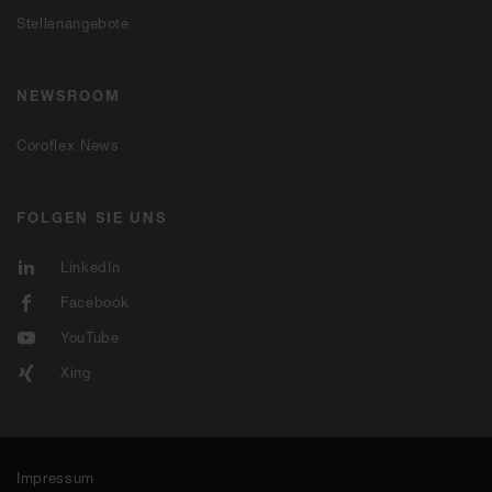
Stellenangebote
NEWSROOM
Coroflex News
FOLGEN SIE UNS
LinkedIn
Facebook
YouTube
Xing
Impressum