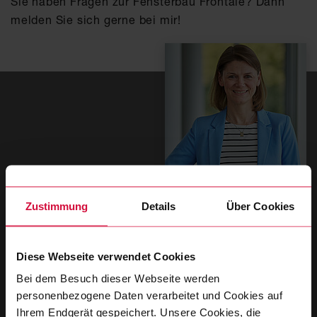
Sie haben Fragen zur Fensterbau Frontale? Dann
melden Sie sich gerne bei mir!
Zustimmung
Details
Über Cookies
Nina Finke
Manager Global Product Management & Marketing
Diese Webseite verwendet Cookies
T
+49 202 2681 261
Bei dem Besuch dieser Webseite werden
personenbezogene Daten verarbeitet und Cookies auf
ZUM KONTAKTFORMULAR
Ihrem Endgerät gespeichert. Unsere Cookies, die