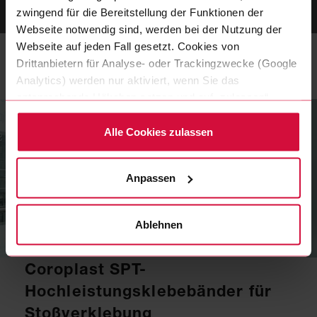
zwingend für die Bereitstellung der Funktionen der
Webseite notwendig sind, werden bei der Nutzung der
Webseite auf jeden Fall gesetzt. Cookies von
Drittanbietern für Analyse- oder Trackingzwecke (Google
Mehr erfahren
Analytics) werden nur aktiviert, wenn Sie das
entsprechende Häkchen setzen und auf „zulassen“
klicken. Mehr dazu (einschließlich der Möglichkeit, die
Einwilligungserklärung zu widerrufen) erfahren Sie in
Alle Cookies zulassen
unserer Datenschutzerklärung.
Anpassen
Ablehnen
BRANCHEN & KOMPETENZ
Coroplast SPT-
Hochleistungsklebebänder für
Stoßverklebung