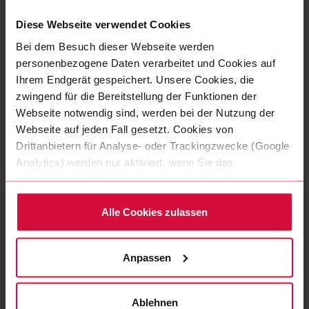
Umwelt und die lokale Kultur beruht.
Diese Webseite verwendet Cookies
Um die Mitarbeiterzufriedenheit zu erhöhen, arbeitet
Bei dem Besuch dieser Webseite werden
WeWire intensiv daran eine positive
personenbezogene Daten verarbeitet und Cookies auf
Unternehmenskultur und ein Umfeld zu schaffen, in
Ihrem Endgerät gespeichert. Unsere Cookies, die
dem sich alle Mitarbeiter geschätzt und wohlfühlen,
zwingend für die Bereitstellung der Funktionen der
sei es durch spezielle Schulungsmaßnahmen, durch
Webseite notwendig sind, werden bei der Nutzung der
gemeinsames Feiern oder besonderen
Webseite auf jeden Fall gesetzt. Cookies von
Wertschätzungsmaßnahmen für besondere
Drittanbietern für Analyse- oder Trackingzwecke (Google
Leistungen.
Analytics) werden nur aktiviert, wenn Sie das
entsprechende Häkchen setzen und auf „zulassen“
klicken. Mehr dazu (einschließlich der Möglichkeit, die
Einwilligungserklärung zu widerrufen) erfahren Sie in
Alle Cookies zulassen
IHR ANSPRECHPARTNER
unserer Datenschutzerklärung.
Pressekontakt
Anpassen
Sie haben Fragen zum Unternehmen, benötigen
weiterführende Informationen oder Bildmaterial?
Ablehnen