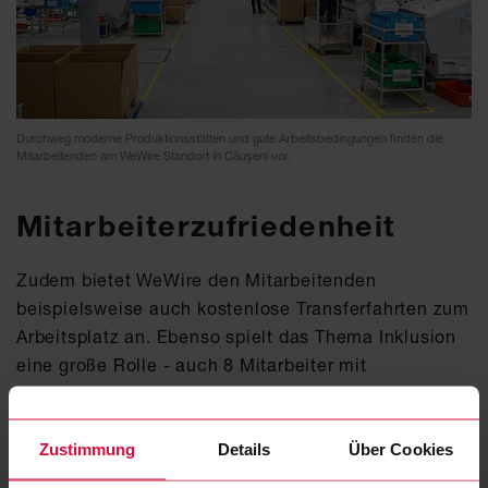
Durchweg moderne Produktionsstätten und gute Arbeitsbedingungen finden die
Mitarbeitenden am WeWire Standort in Căuşeni vor.
Mitarbeiterzufriedenheit
Zudem bietet WeWire den Mitarbeitenden
beispielsweise auch kostenlose Transferfahrten zum
Arbeitsplatz an. Ebenso spielt das Thema Inklusion
eine große Rolle - auch 8 Mitarbeiter mit
körperlichen Behinderungen sind bei uns
beschäftigt. WeWire ist sich bewusst, wie wichtig es
ist, eine besondere Beziehung zu den Mitarbeitern
Zustimmung
Details
Über Cookies
aufzubauen, die auf dem Respekt für Menschen, die