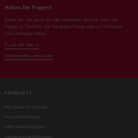
Haben Sie Fragen?
Rufen Sie uns gerne an oder schreiben Sie uns, wenn Sie
Fragen zu Coroflex, der Coroplast Group oder zu Produkten
und Lösungen haben.
T +49 202 2681 0
info@coroflex-cable.com
PRODUKTE
Alle Kabel & Leitungen
Hochvoltleitungen
ABS Sensorleitungen
Ladeanschlussleitungen