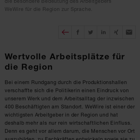
die besondere Bedeutung des Arbeitgebers
WeWire für die Region zur Sprache.
Diesen Beitrag teilen
auf Facebook teilen
auf twitter teilen
auf XING tei
per E-
Wertvolle Arbeitsplätze für
die Region
Bei einem Rundgang durch die Produktionshallen
verschaffte sich die Politikerin einen Eindruck von
unserem Werk und dem Arbeitsalltag der inzwischen
400 Beschäftigten am Standort. WeWire ist einer der
wichtigsten Arbeitgeber in der Region und hat
deshalb mehr als nur rein wirtschaftlichen Einfluss.
Denn es geht vor allem darum, die Menschen vor Ort
auszubilden, zu Fachkräften entwickeln sowie sie zu