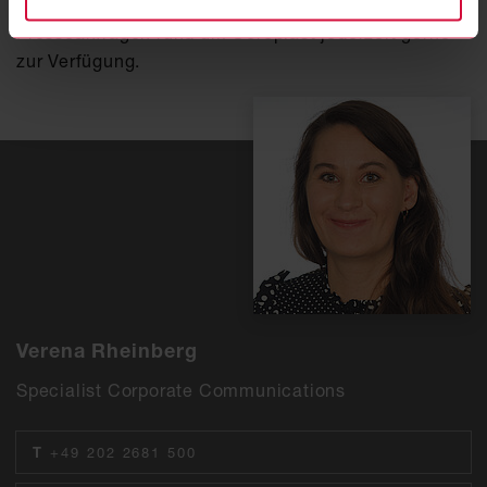
Dann melden Sie sich bei uns – wir stehen Ihnen für
Presseanfragen rund um Coroplast jederzeit gerne
zur Verfügung.
Verena Rheinberg
Specialist Corporate Communications
T
+49 202 2681 500