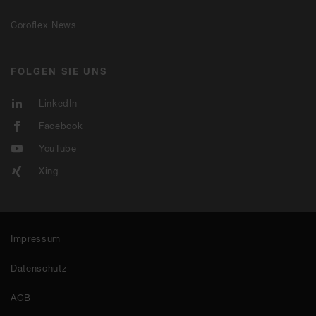
Coroflex News
FOLGEN SIE UNS
LinkedIn
Facebook
YouTube
Xing
Impressum
Datenschutz
AGB