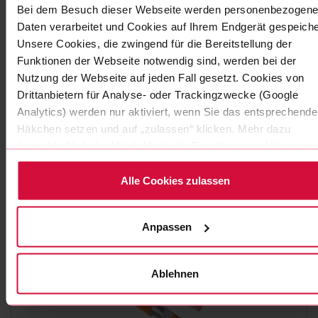
Bei dem Besuch dieser Webseite werden personenbezogene
Daten verarbeitet und Cookies auf Ihrem Endgerät gespeiche
Unsere Cookies, die zwingend für die Bereitstellung der
HOCHVOLTLEITUNGEN
Funktionen der Webseite notwendig sind, werden bei der
COROFLEX 180HV UMC -
Nutzung der Webseite auf jeden Fall gesetzt. Cookies von
FHLR2G2G n x 6,0 mm²
Drittanbietern für Analyse- oder Trackingzwecke (Google
Analytics) werden nur aktiviert, wenn Sie das entsprechende
Ungeschirmte Muliticore Hochvoltleitungen für Hybrid- und
Häkchen setzen und auf „zulassen“ klicken. Mehr dazu
Batterie-Fahrzeuge - Temperaturklasse +180 °C.
(einschließlich der Möglichkeit, die Einwilligungserklärung zu
widerrufen) erfahren Sie in unserer Datenschutzerklärung.
Alle Cookies zulassen
Anpassen
Ablehnen