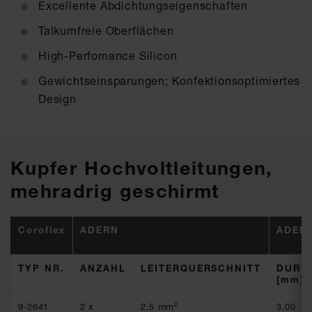
Excellente Abdichtungseigenschaften
Talkumfreie Oberflächen
High-Perfomance Silicon
Gewichtseinsparungen; Konfektionsoptimiertes
Design
Kupfer Hochvoltleitungen,
mehradrig geschirmt
Coroflex
ADERN
ADER
TYP NR.
ANZAHL
LEITERQUERSCHNITT
DURC
[mm]
9-2641
2 x
2,5 mm²
3,00