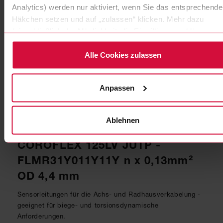
Analytics) werden nur aktiviert, wenn Sie das entsprechende
Häkchen setzen und auf „zulassen“ klicken. Mehr dazu
(einschließlich der Möglichkeit, die Einwilligungserklärung zu
widerrufen) erfahren Sie in unserer Datenschutzerklärung.
Alle Cookies zulassen
Anpassen
Ablehnen
ABS SENSORLEITUNGEN
COROFLEX 125LV JUTP -
FLMR31Y011Y11Y n x 0,13mm²
OD 4,4 mm
Sensorleitungen für die Achs- und Radhausverkabelung -
geeignet für biege- und torsionsdynamische
Anforderungen.