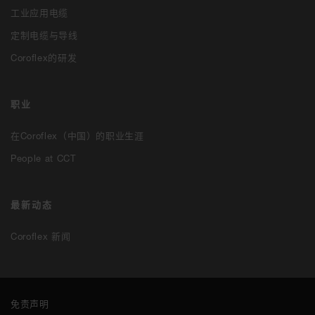
工业应用电缆
定制电缆与导线
Coroflex的研发
职业
在Coroflex（中国）的职业生涯
People at CCT
最新动态
Coroflex 新闻
免责声明