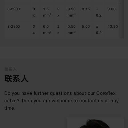
8-2900
3
1.5
2
0.50
3.15
±
9.00
±
x
mm²
x
mm²
0.2
0.
8-2900
3
6.0
2
0.50
5.00
±
13.90
±
x
mm²
x
mm²
0.2
0.
联系人
联系人
Do you have further questions about our Coroflex
cable? Then you are welcome to contact us at any
time.