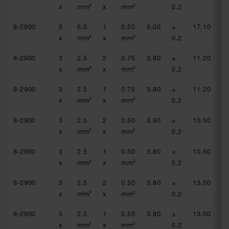
x
mm²
x
mm²
0.2
0.
8-2900
5
6.0
1
0.50
5.00
±
17.10
±
x
mm²
x
mm²
0.2
0.
8-2900
3
2.5
2
0.75
3.80
±
11.20
±
x
mm²
x
mm²
0.2
0.
8-2900
3
2.5
1
0.75
3.80
±
11.20
±
x
mm²
x
mm²
0.2
0.
8-2900
3
2.5
2
0.50
3.80
±
10.50
±
x
mm²
x
mm²
0.2
0.
8-2900
3
2.5
1
0.50
3.80
±
10.50
±
x
mm²
x
mm²
0.2
0.
8-2900
5
2.5
2
0.50
3.80
±
13.00
±
x
mm²
x
mm²
0.2
0.
8-2900
5
2.5
1
0.50
3.80
±
13.00
±
x
mm²
x
mm²
0.2
0.