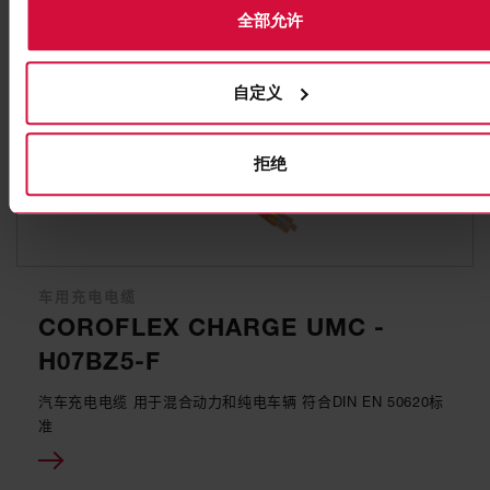
您可能也对这些产品感兴趣
全部允许
自定义
拒绝
车用充电电缆
COROFLEX CHARGE UMC -
H07BZ5-F
汽车充电电缆 用于混合动力和纯电车辆 符合DIN EN 50620标
准