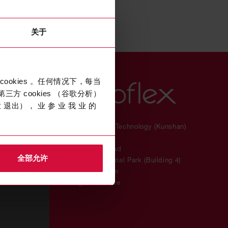
关于
cookies 。任何情况下，每当
三方 cookies （谷歌分析）
退出）， 业 参 业 我 业 的
Coroflex Cable Technology (Kunshan)
Co., Ltd.
456 Yuyang Road
全部允许
Plainvim Industrial Park (Building 4)
215300 Kunshan
Jiangsu Province