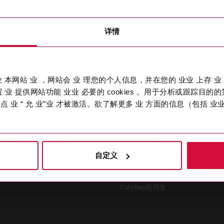
详情
业业 本网站 业 ，网站会 业 理您的个人信息，并在您的 业业 上存 业 
能力与创新
 业 提供网站功能 业业 必要的 cookies 。用于分析或跟踪目的的第
点 业 “ 允 业”业 才被激活。欲了解更多 业 方面的信息（包括 业业 
电动汽车高压电缆
适用于多个行业的车辆电缆
电动汽车充电电缆
自定义
工业应用电缆
定制电缆与导线
Coroflex的研发