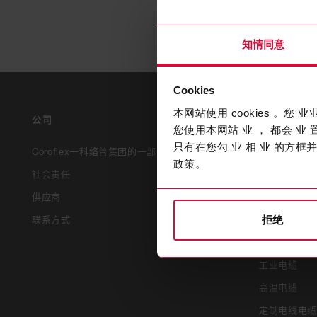
知情同意
Cookies
本网站使用 cookies 。您 
公司
产品
您使用本网站 业 ， 都会 业 置
只有在您勾 业 相 业 的方框并
Coroflex一科络普集团的一部分
所有产品
政策。
社会责任
高压电缆
供应商
传感器电缆
联系方式
车用充电电缆
拒绝
设备连接电缆
工业电缆
高温电缆
定制电线电缆