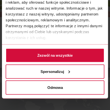
i reklam, aby oferować funkcje społecznościowe i
analizować ruch w naszej witrynie. Informacje o tym, jak
FIRMA
korzystasz z naszej witryny, udostępniamy partnerom
społecznościowym, reklamowym i analitycznym.
Nasz zarząd
Partnerzy mogą połączyć te informacje z innymi danymi
Nasz zarząd prowadzi z wielkim entuzjazmem i odwagą do
otrzymanymi od Ciebie lub uzyskanymi podczas
osiągnięcia naszych wspólnych celów.
korzystania z ich usług.
WIĘCEJ
Zezwól na wszystkie
Spersonalizuj
Odmowa