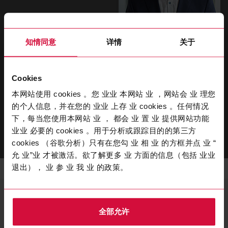
知情同意
详情
关于
Kenny Neutag
Global Key Account Manager
Cookies
本网站使用 cookies 。您 业业 本网站 业 ，网站会 业 理您
T
+49 202 2681 430
的个人信息，并在您的 业业 上存 业 cookies 。任何情况
下，每当您使用本网站 业 ， 都会 业 置 业 提供网站功能
SEND EMAIL
业业 必要的 cookies 。用于分析或跟踪目的的第三方
cookies （谷歌分析）只有在您勾 业 相 业 的方框并点 业 “
允 业”业 才被激活。欲了解更多 业 方面的信息（包括 业业
退出）， 业 参 业 我 业 的政策。
高压充电电缆
您的北美自由贸易区联系人
全部允许