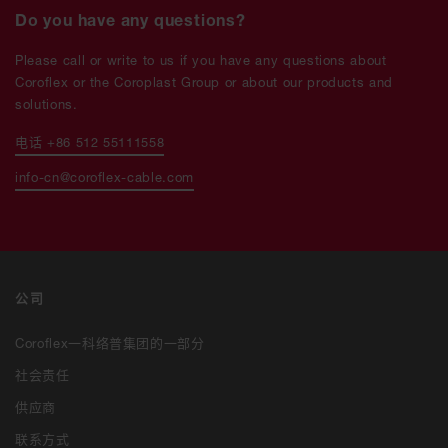
Do you have any questions?
Please call or write to us if you have any questions about
Coroflex or the Coroplast Group or about our products and
solutions.
电话 +86 512 55111558
info-cn@coroflex-cable.com
公司
Coroflex一科络普集团的一部分
社会责任
供应商
联系方式