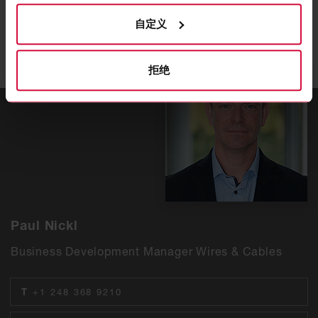
您是否想获得更多与我们汽车电线电缆相关的信息？欢
自定义
迎您随时与我们联系。
拒绝
Paul Nickl
Business Development Manager Wires & Cables
T
+1 248 368 9210