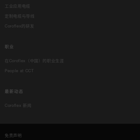
工业应用电缆
定制电缆与导线
Coroflex的研发
职业
在Coroflex（中国）的职业生涯
People at CCT
最新动态
Coroflex 新闻
免责声明