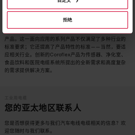
新一代的传感器和控制器电线
自定义
我们为世界各地的工业客户制造优质的电线电缆。作为
拒绝
优质电线电缆的技术领先的开发商和制造商，我们已经
研制出全新一代的传感器和控制器电线：Coroflex系列
产品。这一面向应用的系列产品不仅满足了多种行业的
标准要求；它还提高了产品特性的标准——当然，要适
应相关行业。创新的Coroflex产品为传感器、净化室、
食品饮料和医院电缆系统所提出的全新需求和高度复杂
的需求提供解决方案。
工业用电缆
您的亚太地区联系人
您是否想获得更多与我们汽车电线电缆相关的信息？欢
迎您随时与我们联系。