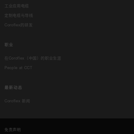
工业应用电缆
定制电缆与导线
Coroflex的研发
职业
在Coroflex（中国）的职业生涯
People at CCT
最新动态
Coroflex 新闻
免责声明