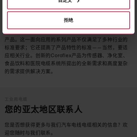
新一代的传感器和控制器电线
自定义
我们为世界各地的工业客户制造优质的电线电缆。作为
拒绝
优质电线电缆的技术领先的开发商和制造商，我们已经
研制出全新一代的传感器和控制器电线：Coroflex系列
产品。这一面向应用的系列产品不仅满足了多种行业的
标准要求；它还提高了产品特性的标准——当然，要适
应相关行业。创新的Coroflex产品为传感器、净化室、
食品饮料和医院电缆系统所提出的全新需求和高度复杂
的需求提供解决方案。
工业用电缆
您的亚太地区联系人
您是否想获得更多与我们汽车电线电缆相关的信息？欢
迎您随时与我们联系。