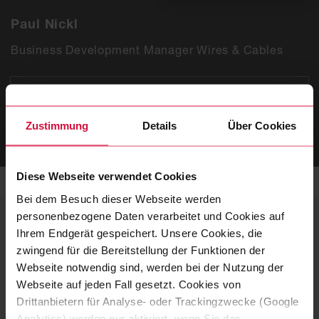
Paul Nickl
Business Development Manager Wires & Cables
T
+1 248 368 9210
ZUM KONTAKTFORMULAR
Zustimmung
Details
Über Cookies
Diese Webseite verwendet Cookies
Bei dem Besuch dieser Webseite werden
personenbezogene Daten verarbeitet und Cookies auf
APAC REGION
Ihrem Endgerät gespeichert. Unsere Cookies, die
Geräteanschlussleitungen
zwingend für die Bereitstellung der Funktionen der
Webseite notwendig sind, werden bei der Nutzung der
Sie haben Fragen zu unseren
Webseite auf jeden Fall gesetzt. Cookies von
Geräteanschlussleitungen? Dann melden Sie sich
Drittanbietern für Analyse- oder Trackingzwecke (Google
Analytics) werden nur aktiviert, wenn Sie das