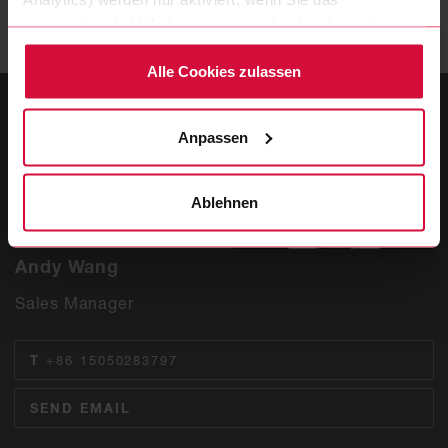
jederzeit gern bei uns!
entsprechende Häkchen setzen und auf „zulassen“
klicken. Mehr dazu (einschließlich der Möglichkeit, die
Einwilligungserklärung zu widerrufen) erfahren Sie in
Alle Cookies zulassen
unserer Datenschutzerklärung.
Anpassen
Ablehnen
Andy Wang
Sales Manager
T
+86 15050283797
SEND EMAIL