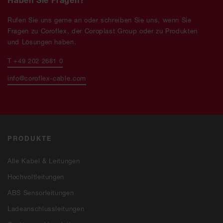
Rufen Sie uns gerne an oder schreiben Sie uns, wenn Sie
Fragen zu Coroflex, der Coroplast Group oder zu Produkten
und Lösungen haben.
T +49 202 2681 0
info@coroflex-cable.com
PRODUKTE
Alle Kabel & Leitungen
Hochvoltleitungen
ABS Sensorleitungen
Ladeanschlussleitungen